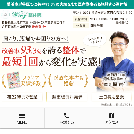
横浜市瀬谷区で改善率93.3%の実績をもち医療従事者も絶賛する整体院
menu
phone
map
MENU
電話する
アクセス